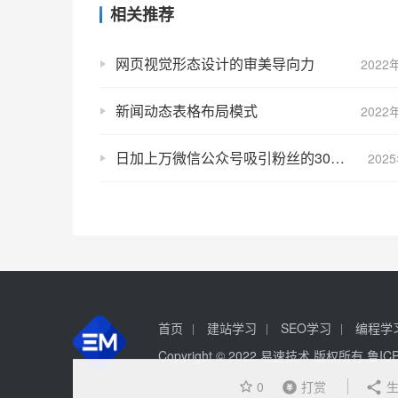
相关推荐
网页视觉形态设计的审美导向力
2022
新闻动态表格布局模式
2022
日加上万微信公众号吸引粉丝的30种方法，你玩过吗？
202
首页
建站学习
SEO学习
编程学
Copyright © 2022 易速技术 版权所有
鲁IC
0
打赏
生