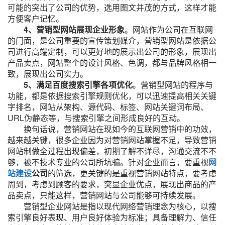
可能的突出了公司的优势，选用图文并茂的方式，这样才能
方便客户记忆。
4、营销型网站展现企业形象
。网站作为公司在互联网
的门面，是公司重要的宣传策划媒介，营销型网站是依据公
司进行高端定制，可以更好地的展示出公司的形象，展现出
产品卖点，网站整个的设计风格、色调，都与品牌风格相一
致，展现出公司实力。
5、满足百度搜索引擎各项优化
。营销型网站的程序与
功能，都是依据搜索引擎规则优化，可以迅速提高相关关键
字排名，网站从架构、源代码、标签、网站关键词布局、
URL伪静态等，与搜索引擎之间形成良好的互动。
换句话说，营销网站在现如今的互联网营销中的功效，
越来越关键，很多企业因为对营销网站掌握不足，导致营销
网站制做全过程出现偏差，初期了解不详尽，沟通交流不不
够，被不技术专业的公司所坑骗。针对企业而言，要重视
网
站建设
公司
的筛选，更关键的是重视营销网站特点，要考虑
周到，考虑到顾客的要求，突显企业优点，展现出商品的产
品卖点，只能这样，营销网站与公司能够可持续发展。
营销型企业网站是指以现代网络营销理念为核心，以搜
索引擎良好表现、用户良好体验为标准；具备理解力、信任