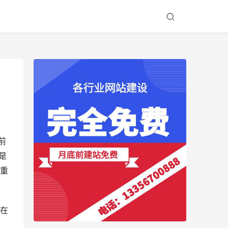
前
是
重
在