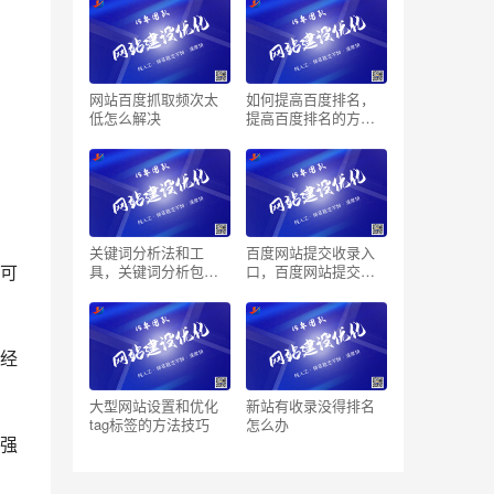
网站百度抓取频次太
如何提高百度排名，
低怎么解决
提高百度排名的方法
技巧
关键词分析法和工
百度网站提交收录入
具，关键词分析包括
口，百度网站提交注
可
哪几个方面
意事项
经
大型网站设置和优化
新站有收录没得排名
tag标签的方法技巧
怎么办
强